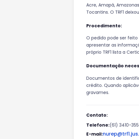
Acre, Amapá, Amazonas, B
Tocantins. O TRF1 deixo
Procedimento:
O pedido pode ser feito 
apresentar as informaçõ
próprio TRF1 lista a Cert
Documentação necess
Documentos de identifi
crédito. Quando aplicáv
gravames.
Contato:
Telefone:
(61) 3410-355
nurep@trf1.jus
E-mail: