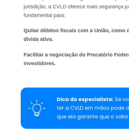
jurisdição, a CVLD oferece mais segurança jur
fundamental para:
Quitar débitos fiscais com a União, como d
dívida ativa.
Facilitar a negociação do Precatório Fede
investidores.
Dica do especialista:
Se vo
ter a CVLD em mãos pode a
que ela garante que o valor 