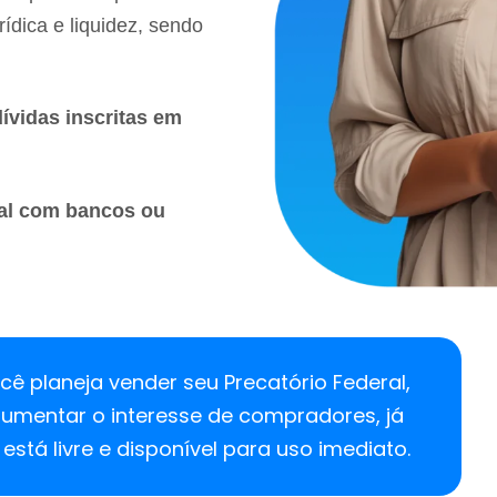
ídica e liquidez, sendo
ívidas inscritas em
ral com bancos ou
cê planeja vender seu Precatório Federal,
umentar o interesse de compradores, já
está livre e disponível para uso imediato.