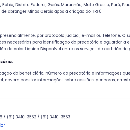
ahia, Distrito Federal, Goiás, Maranhão, Mato Grosso, Pará, Pia
u de abranger Minas Gerais após a criação do TRF6.
presencialmente, por protocolo judicial, e-mail ou telefone. O s
es necessárias para identificação do precatório e aguardar a 
idão de Valor Líquido Disponível entre os serviços de certidão de 
ária:
cação do beneficiário, número do precatório e informações que
el, devem constar informações sobre cessões, penhoras, arresto
8 / (61) 3410-3552 / (61) 3410-3553
.br