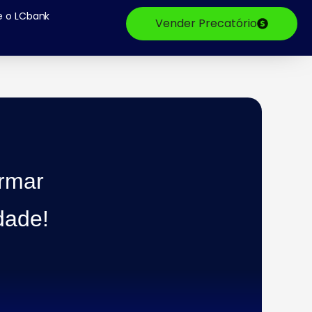
e o LCbank
Vender Precatório
rmar
dade!