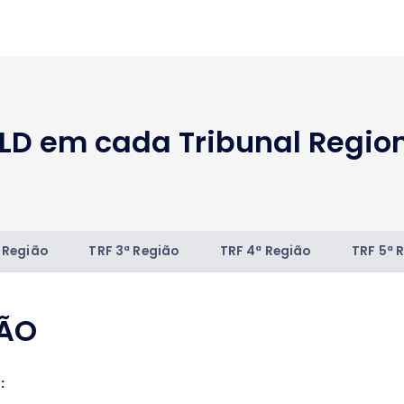
D em cada Tribunal Region
 Região
TRF 3ª Região
TRF 4ª Região
TRF 5ª 
IÃO
: