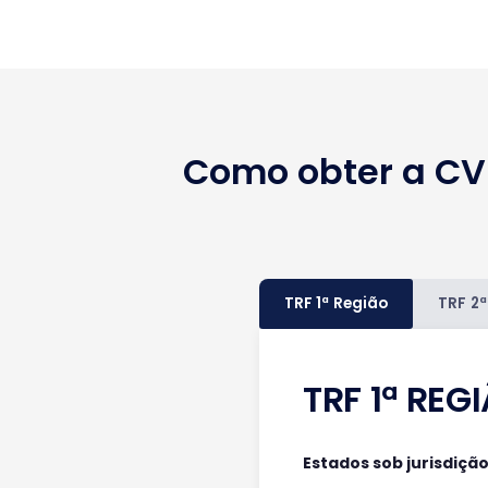
Como obter a CVL
TRF 1ª Região
TRF 2ª
TRF 1ª REG
Estados sob jurisdição